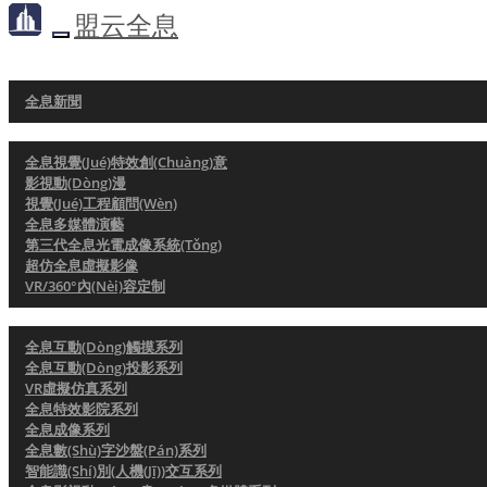
盟云全息
網(WǍNG)站首頁(YÈ)
盟云新聞
全息新聞
虛擬視覺(JUÉ)創(CHUÀNG)意
全息視覺(jué)特效創(chuàng)意
影視動(dòng)漫
視覺(jué)工程顧問(wèn)
全息多媒體演藝
第三代全息光電成像系統(tǒng)
超仿全息虛擬影像
VR/360°內(nèi)容定制
數(SHÙ)字展覽展示
全息互動(dòng)觸摸系列
全息互動(dòng)投影系列
VR虛擬仿真系列
全息特效影院系列
全息成像系列
全息數(shù)字沙盤(pán)系列
智能識(shí)別(人機(jī))交互系列