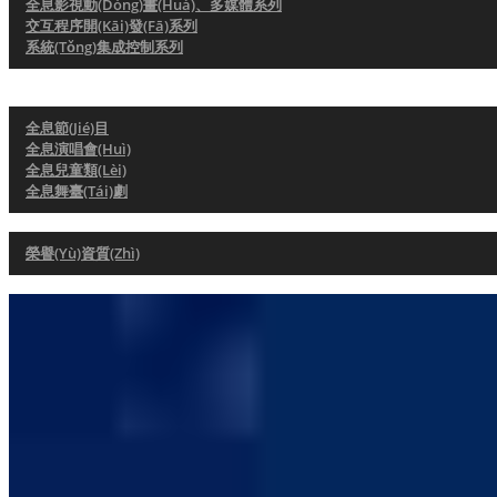
全息影視動(dòng)畫(huà)、多媒體系列
交互程序開(kāi)發(fā)系列
系統(tǒng)集成控制系列
全息技術(SHÙ)開(KĀI)發(FĀ)
全息節(JIÉ)目視頻
全息節(jié)目
全息演唱會(huì)
全息兒童類(lèi)
全息舞臺(tái)劇
關(GUĀN)于盟云
榮譽(yù)資質(zhì)
聯(LIÁN)系我們